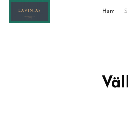
Hem
S
Välk