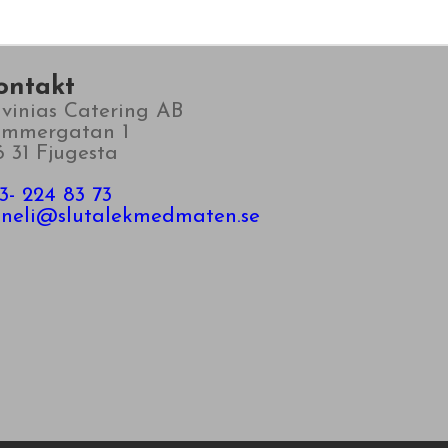
ontakt
vinias Catering AB
​​​​​Lummergatan 1
6 31 Fjugesta
3- 224 83 73
​​​​​​​​​​​anneli@slutalekmedmaten.se