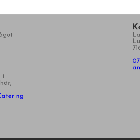
K
något
La
​​
71
07
​​​
 i
här;
Catering